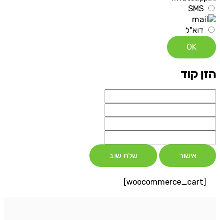
SMS
דוא"ל
OK
הזן קוד
אישור
שלח שוב
[woocommerce_cart]