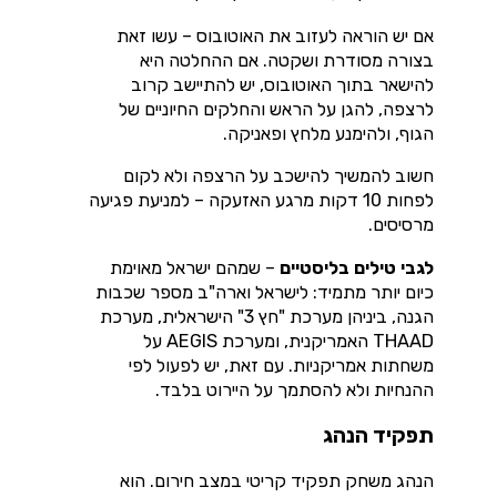
אם יש הוראה לעזוב את האוטובוס – עשו זאת
בצורה מסודרת ושקטה. אם ההחלטה היא
להישאר בתוך האוטובוס, יש להתיישב קרוב
לרצפה, להגן על הראש והחלקים החיוניים של
הגוף, ולהימנע מלחץ ופאניקה.
חשוב להמשיך להישכב על הרצפה ולא לקום
לפחות 10 דקות מרגע האזעקה – למניעת פגיעה
מרסיסים.
לגבי טילים בליסטיים
– שמהם ישראל מאוימת
כיום יותר מתמיד: לישראל וארה"ב מספר שכבות
הגנה, ביניהן מערכת "חץ 3" הישראלית, מערכת
THAAD האמריקנית, ומערכת AEGIS על
משחתות אמריקניות. עם זאת, יש לפעול לפי
ההנחיות ולא להסתמך על היירוט בלבד.
תפקיד הנהג
הנהג משחק תפקיד קריטי במצב חירום. הוא