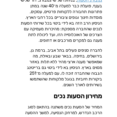
גמבורג הסעות
, בניהולו של שי גמבורג, דור שלישי
בענף, פועלת כבר למעלה מ־40 שנה במתן
פתרונות תחבורה ללקוחות פרטיים, עסקים,
מוסדות חינוך וגופים ציבוריים בכל רחבי הארץ.
הניסיון הרב הזה בא לידי ביטוי בכל שירותי הסעות
לנכים שהחברה מספקת: מהיכרות מעמיקה עם
הצרכים של האוכלוסייה הזו, ועד ליכולת לתת
מענה גם למקרים מורכבים או דחופים.
לחברה סניפים פעילים בתל אביב, ברמת גן,
בירושלים, בחיפה, בבאר שבע ובאילת, מה
שמאפשר מענה ארצי מהיר ללא תלות באזור
מסוים בארץ. הניסיון בא לידי ביטוי גם ברייטינג
הגבוה שהחברה זוכה לו, עם למעלה מ־251
ביקורות חיוביות בגוגל מלקוחות שהשתמשו
בשירותים לאורך השנים.
מחירון הסעות נכים
המחיר של הסעות נכים משתנה בהתאם לסוג
הרכב הנדרש, למרחק הנסיעה, למשך ההסעה