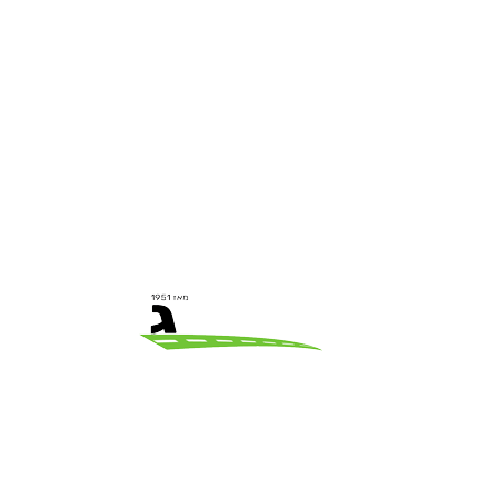
אל חשש אתם במקום הנכון.
חברת ההסעות שלנו מספקת לכם שירותי הסעות
במיניבוסים מפוארים בחיפה.
המיניבוסים שלנו מעוצבים בהזמנה אישית והם
מפוארים במיוחד.
העיצוב החיצוני והיוקרתי, המושבים המרופדים
והמפנקים, התחושה האקסקלוסיבית.
פינוק שכזה אף רכב הסעות אחר ובוודאי אף חברת
הסעות אחרת לא ידאגו לכם.
נציגי השירות שלנו מחכים לטלפון שלכם.
כמה עולה להזמין מיניבוס בחיפה?
מחיר מיניבוס בחיפה יכול לנוע בין 60 ש״ח לנסיעה