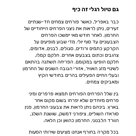
גם טיול רגלי זה כיף
כבר באפריל, כאשר פורחים צמחים חד-שנתיים
זעירים, ניתן לראות את ניצני הפרחים הייחודיים של
החרמון. לאחר חודש מאי יימשכו הפרחים
הצבעוניים עד סוף יולי. מדי שבוע מופיעים על
הקרקע כתמים ורודים, סגולים, לבנים, אדומים,
צהובים וכתום בצבעים אחרים. חלקם קמלו,
חלקם הופיעו במקומם. הפריחה תשתנה בהתאם
לשינויי מזג האוויר, אזורי הגובה השונים של החרמון
ובעלי החיים הפעילים בהרים בחודשי הקיץ
ומאביקים צמחים.
בין שלל הפרחים הפורחים תמצאו פרפרים ומיני
פרחים מיוחדים שלא יפרחו בשום מקום אחר
בארץ. ביניהם ניתן לראות את צבעוני החרמון, פנין
סוראדו השוליים, ציפורני דמשק, שושנת השלג,
הוורד הלבנוני, החרמון כהואן וכן הלאה.
בכל מקרה בחורף אנחנו מציעים שירותי הסעות