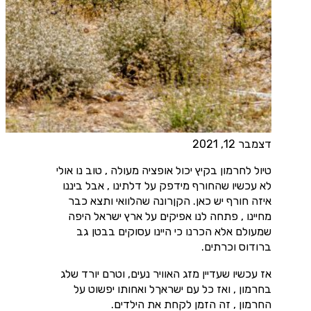
דצמבר 12, 2021
טיול לחרמון בקיץ יכול אופציה מעולה , טוב נו אולי
לא עכשיו שהחורף מידפק על דלתינו , אבל ביננו
איזה חורף יש כאן. הקןרונה שהלוואי ותצא כבר
מחיינו , פתחה לנו אפיקים על ארץ ישראל היפה
שמעולם אלא הכרנו כי היינו עסוקים בבטן גב
ברודוס וכרתים.
אז עכשיו שעדיין מזג האוויר נעים, וטרם יורד שלג
בחרמון , ואז כל עם ישראךל ואחותו יפשוט על
החרמון , זה הזמן לקחת את הילדים.