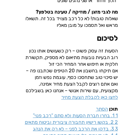
“הלוך וחזור” או שני נהגים שונים
מה לגבי מזגן / מוזיקה / טעינה בטלפון?
שאלות טובות! לא כל רכב מצויד בכל זה. תשאלו
מראש ואל תסמכו על מובן מאליו
לסיכום
הסעות זה עסק פשוט – רק כשעושים אותו נכון
רוב הבעיות נובעות מתיאום לא מספיק, תקשורת
חלקית או חיפוש אחר המחיר הכי זול
אם תיקחו בחשבון את 20 הטיפים שכתבנו פה –
יש סיכוי טוב שתחסכו כסף, עוגמת נפש וזמן
ואם אתם רוצים לקבל הצעת מחיר אמינה,
מקצועית, עם שירות אנושי – אנחנו כאן בשבילכם
לחצו כאן לקבלת הצעת מחיר
תוכן
הסתר
1
1. בחרו חברת הסעות ולא סתם “רכב פנוי”
2
2. בקשו רישיון תחבורה ציבורית וביטוח מתאים
3
3. בדקו את הרכב לפני – לא רק את הנהג