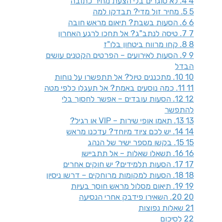
4
4. לא סוגרים בלי הצעת מחיר כתובה
5
5. מחיר זול מדי? תבדקו למה
6
6. הסעות בשבת? תיאום מראש חובה
7
7. טיסה לנתב"ג? אל תחכו לרגע האחרון
8
8. קחו מרווח ביטחון בלו"ז
9
9. הסעות לאירועים – הפרטים הקטנים עושים
הבדל
10
10. מתכננים טיול? אל תתפשרו על נוחות
11
11. כמה נוסעים באמת? אל תעגלו כלפי מטה
12
12. הסעות עובדים – אפשר לחסוך בלי
להתפשר
13
13. תאמו אופי שירות – VIP או רגיל?
14
14. יש לכם ציוד מיוחד? עדכנו מראש
15
15. בקשו מספר ישיר של הנהג
16
16. תשאלו שאלות – אל תתביישו
17
17. הסעות תלמידים? יש חוקים אחרים
18
18. הסעות למקומות מרוחקים – דרשו ניסיון
19
19. תיאום מסלול מראש חוסך בעיות
20
20. השאירו פידבק אחרי הנסיעה
21
שאלות נפוצות
22
לסיכום