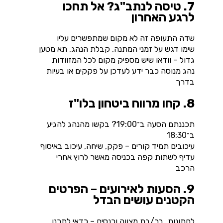
7. טיסה לנתב"ג? אל תחכו
לרגע האחרון
שדה התעופה זה לא מקום שמתפשרים עליו
שימו דגש על זמני המתנה, קבלת הנהג, תא מטען
גדול – וודאו שיש מספיק מקום לכל המזוודות
נהג מנוסה כבר ידע לעדכן על פקקים או בעיות
בדרך
8. קחו מרווח ביטחון בלו"ז
תכננתם הסעה ב־19:00? בקשו מהנהג להגיע
ב־18:30
עיכובים תמיד קורים – פקק, שיחה, עיכוב באיסוף
עדיף לשתות קפה בכניסה מאשר לרוץ אחרי
הרכב
9. הסעות לאירועים – הפרטים
הקטנים עושים הבדל
לחתונות, בר/בת מצווה וכנסים – כדאי לתכנן