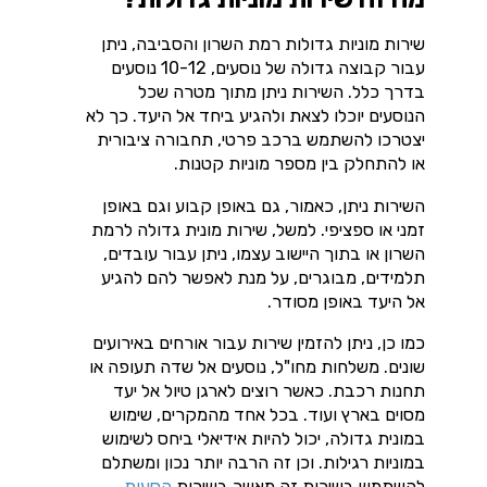
שירות מוניות גדולות רמת השרון והסביבה, ניתן
עבור קבוצה גדולה של נוסעים, 10-12 נוסעים
בדרך כלל. השירות ניתן מתוך מטרה שכל
הנוסעים יוכלו לצאת ולהגיע ביחד אל היעד. כך לא
יצטרכו להשתמש ברכב פרטי, תחבורה ציבורית
או להתחלק בין מספר מוניות קטנות.
השירות ניתן, כאמור, גם באופן קבוע וגם באופן
זמני או ספציפי. למשל, שירות מונית גדולה לרמת
השרון או בתוך היישוב עצמו, ניתן עבור עובדים,
תלמידים, מבוגרים, על מנת לאפשר להם להגיע
אל היעד באופן מסודר.
כמו כן, ניתן להזמין שירות עבור אורחים באירועים
שונים
.
משלחות מחו"ל, נוסעים אל שדה תעופה או
תחנות רכבת
.
כאשר רוצים לארגן טיול אל יעד
מסוים בארץ ועוד. בכל אחד מהמקרים, שימוש
במונית גדולה, יכול להיות אידיאלי ביחס לשימוש
במוניות רגילות.
וכן זה הרבה יותר נכון ומשתלם
להשתמש בשירות זה מאשר בשירות
הסעות