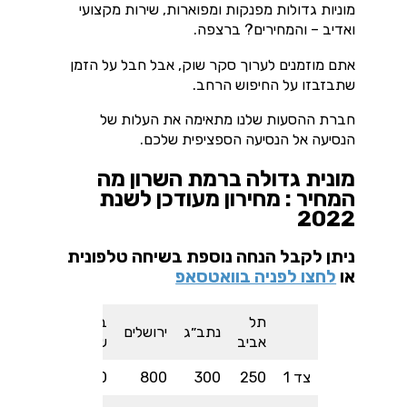
מוניות גדולות מפנקות ומפוארות, שירות מקצועי
ואדיב – והמחירים? ברצפה.
אתם מוזמנים לערוך סקר שוק, אבל חבל על הזמן
שתבזבזו על החיפוש הרחב.
חברת ההסעות שלנו מתאימה את העלות של
הנסיעה אל הנסיעה הספציפית שלכם.
מונית גדולה ברמת השרון מה
המחיר : מחירון מעודכן לשנת
2022
ניתן לקבל הנחה נוספת בשיחה טלפונית
או
לחצו לפניה בוואטסאפ
תל
באר
נתב״ג
ירושלים
חיפה
אביב
שבע
צד 1
250
300
800
1000
1000