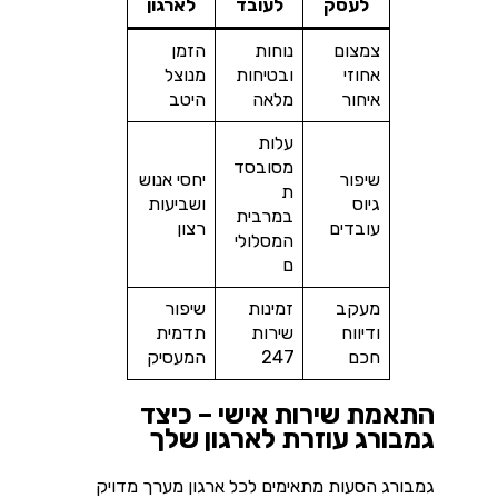
לעסק
לעובד
לארגון
צמצום
נוחות
הזמן
אחוזי
ובטיחות
מנוצל
איחור
מלאה
היטב
עלות
מסובסד
שיפור
יחסי אנוש
ת
גיוס
ושביעות
במרבית
עובדים
רצון
המסלולי
ם
מעקב
זמינות
שיפור
ודיווח
שירות
תדמית
חכם
247
המעסיק
התאמת שירות אישי – כיצד
גמבורג עוזרת לארגון שלך
גמבורג הסעות מתאימים לכל ארגון מערך מדויק