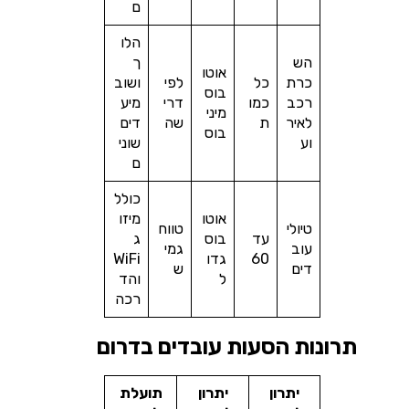
ם
הלו
הש
ך
אוטו
כרת
כל
לפי
ושוב
בוס
רכב
כמו
דרי
מיע
מיני
לאיר
ת
שה
דים
בוס
וע
שוני
ם
כולל
אוטו
מיזו
טיולי
טווח
עד
בוס
ג
עוב
גמי
60
גדו
WiFi
דים
ש
ל
והד
רכה
תרונות הסעות עובדים בדרום
יתרון
יתרון
תועלת