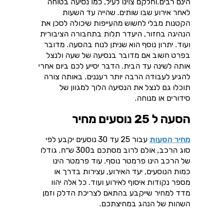
הינם רבים.וחלקם צוינו לעיל, כמו נסיעה בטוחה
לאחר אירוע שבו שותים. שהייה עד השעות
הקטנות מבלי לחשוש מהעייפות שיכולה לסכן את
הנהיגה בחזור, היעדר תלות בתחבורה הציבורית
ועוד. יתרון נוסף הוא שניתן לנוח בהסעה. מדובר
בפרט חשוב אם מדובר בנסיעה של שעה ולנצל
אותה לשינה עד הבית. הדבר יסייע לכם ביום אחרי
להגיע לעבודה הרבה יותר רעננים. באותה צורה
תוכלו גם לנצל את הנסיעה הלוך למגוון של
סידורים או מנוחה.
הסעה ל 25 נוסעים מחיר
מחיר הסעות
עבור 25 עד 30 נוסעים יקבע לפי
סוג הרכב, אולם לרוב מסתכם ב300 ש״ח. גודלו
של הרכב הינו פרמטר נוסף. עוד פרמטר הינו
כמות הנוסעים, יעד האירוע, עצירות בדרך או
מספר נקודות איסוף לאירוע ועוד. כל אלה יהוו
מדד למחיר שייקבע בהתאם לצריכת הדלק וזמן
השהות של הנהג במחיצתכם.