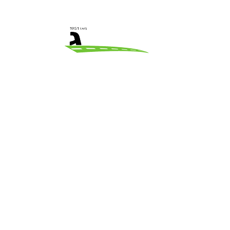
חברת הסעות גמבורג מקבוצת – RENT A BUS
מתמחה במתן פתרונות תחבורה מתקדמים
לעובדים ולכל מטרה אחרת.
מומחי ההסעות בחברה מנוסים בניהולי זמן של
הסעות העובדים והתאמתם לזמני המשמרות
הספציפיים של כל בית חולים.
בנוסף לכך, אנחנו מספקים לוחות זמנים גמישים
המאפשרים לכם לנהל את זמני הנסיעות ולבצע
שינויים בטווח זמן קצר ובהתאמה לדחיפות
המקרים.