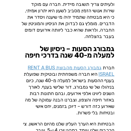
ולעיתים צריך תשובה מיידית. חברה עם מוקד
שירות אנושי הזמין מסביב לשעון היא יתרון אמיתי,
כי היא מבטיחה שתמיד יהיה מי שיענה ויסדר את
הדברים. מומלץ גם לבדוק את הניסיון והמוניטין של
החברה, ולראות שהיא כבר ליוותה אירועים דומים
בעבר בהצלחה.
גמבורג הסעות – ניסיון של
למעלה מ-40 שנה בדרכי חיפה
חברת
גמבורג הסעות מקבוצת RENT A BUS
ISRAEL
היא חברה משפחתית ובוטיקית שפועלת
בענף ההסעות בישראל למעלה מ-40 שנה, כיום
בניהולו של שי גמבורג, דור שלישי בענף. לאורך
השנים ליווינו אלפי אירועים, ובהם חתונות רבות
באזור חיפה והצפון, וצברנו הבנה עמוקה של מה
שאירוע כזה דורש – דיוק בזמנים, יחס אישי
ובטיחות בלי פשרות.
הבטיחות היא הערך העליון שלנו מהיום הראשון. צי
הרכבים שלנו עומד בתקני יורו 4 ו-5, עובר