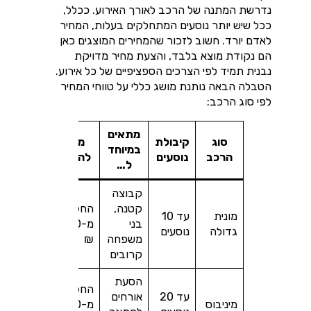
נדרשת המתנה של הרכב לאורך האירוע. ככלל,
ככל שיש יותר נוסעים המתחלקים בעלות, המחיר
לאדם יורד. חשוב לזכור שהמחירים המוצגים כאן
הם נקודת מוצא בלבד, והצעת מחיר מדויקת
נבנית תמיד לפי הצרכים הספציפיים של כל אירוע.
הטבלה הבאה נותנת מושג כללי על טווחי המחיר
לפי סוג הרכב:
מתאים
סוג
קיבולת
מחיר
במיוחד
הרכב
נוסעים
להסעה
ל…
קבוצה
קטנה,
החל
מונית
עד 10
בני
מ-350
גדולה
נוסעים
משפחה
₪
קרובים
הסעת
החל
עד 20
אורחים
מיניבוס
מ-800