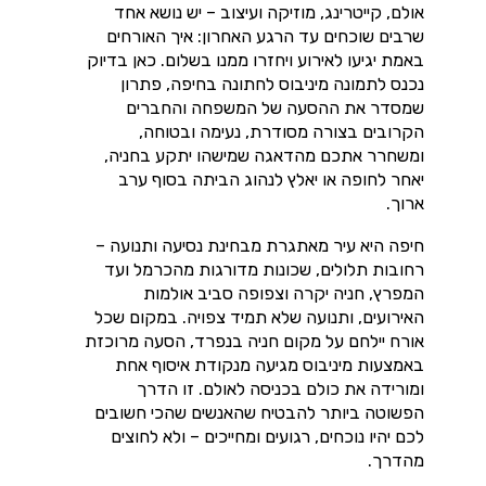
אולם, קייטרינג, מוזיקה ועיצוב – יש נושא אחד
שרבים שוכחים עד הרגע האחרון: איך האורחים
באמת יגיעו לאירוע ויחזרו ממנו בשלום. כאן בדיוק
נכנס לתמונה מיניבוס לחתונה בחיפה, פתרון
שמסדר את ההסעה של המשפחה והחברים
הקרובים בצורה מסודרת, נעימה ובטוחה,
ומשחרר אתכם מהדאגה שמישהו יתקע בחניה,
יאחר לחופה או יאלץ לנהוג הביתה בסוף ערב
ארוך.
חיפה היא עיר מאתגרת מבחינת נסיעה ותנועה –
רחובות תלולים, שכונות מדורגות מהכרמל ועד
המפרץ, חניה יקרה וצפופה סביב אולמות
האירועים, ותנועה שלא תמיד צפויה. במקום שכל
אורח יילחם על מקום חניה בנפרד, הסעה מרוכזת
באמצעות מיניבוס מגיעה מנקודת איסוף אחת
ומורידה את כולם בכניסה לאולם. זו הדרך
הפשוטה ביותר להבטיח שהאנשים שהכי חשובים
לכם יהיו נוכחים, רגועים ומחייכים – ולא לחוצים
מהדרך.