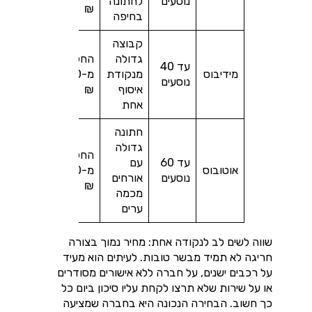
נוסעים
לחתונה
₪
בחיפה
קבוצה
גדולה
החל
עד 40
מידיבוס
מנקודת
מ-1,400
נוסעים
איסוף
₪
אחת
חתונה
גדולה
החל
עד 60
עם
אוטובוס
מ-1,800
נוסעים
אורחים
₪
מכמה
ערים
שווה לשים לב לנקודה אחת: מחיר נמוך בצורה
חריגה לא תמיד מבשר טובות. לעיתים הוא מעיד
על רכבים ישנים, על חברה ללא אישורים מסודרים
או על שירות שלא תרצו לקחת עליו סיכון ביום כל
כך חשוב. הבחירה הנכונה היא בחברה שמציעה