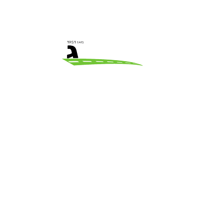
5500
3000
400
ש״ח
ש״ח
ק״מ
ט.ל.ח
המחירים בגדר המלצה בלבד ואינם מחייבים.
בהעברה חד כיוונית הק״מ מחושב לפי המרחק
מנ׳ק המוצא אל מק׳ היעד.
בהצמדות הק״מ מחושב לסך כל הק״מ אשר יבוצע
באותו יום לפי נק׳ המוצא וסיום בנק׳ המוצא.
המחירים מתייחסים לסוג רכב
מיניבוס 20 מקומות
.
מיניבוס 10 מקומות
–
5% הנחה במחיר .
מחיר מיניבוס 25 מקומות
– תוספת 10%