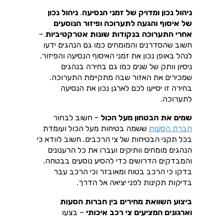
ניהול נכון ומדויק של זמני הנסיעה
.
ניהול נכון
של איסוף והגעה לתערוכה ופיזור הנוסעים
אחרי התערוכה בנקודות שונות אטרקטיביות
–
חשוב שהסדרנים והמומחים כמו גם הנהגים ידעו
לנהל באופן נכון את זמני האיסוף הנסיעה והפיזור.
ניסיון וותק של שנים כמו גם בחירה בנהגים
שמכירים את האזור שבה מתקיימת התערוכה.
בחירה זו
יסייעו לכם לארגן נכון את הנסיעה
לתערוכה.
שמים את הבטחון מעל הכול
– חשוב לבחור
חברת הסעות
ששמה בטיחות מעל הכול ועומדת
בכל תקני הבטיחות של צי הרכבים. חשוב לוודא כי
הנהגים מומחים וותיקים ועברו את כל הרענונים
והמבדקים הדרושים כדי להסיע נוסעים בבטחה.
בדקו כי הרכב בטוח ומאובזר וכי הרכב עבר
בדיקות תקינות לפני יציאה אל הדרך.
ביצוע השוואת מחירים בין חברות הסעות
וארגונים המציעים צי רכב איכותי
– בצעו