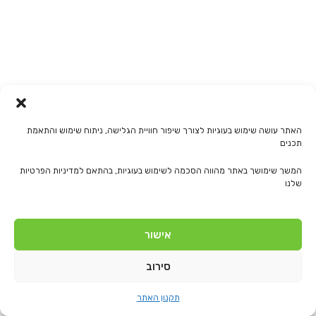
ביצירת האווירה המתאימה לכל סוג של אירוע.
בזכותנו האורחים שלכם יגיעו במיטבם לאירוע
שלכם.
לאחר שתכננתם את האירוע זמן כה רב, השקעתם
בכל פרט ופרט וחשבתם על כל דקה בו. הכל מתוך
מטרה לקיים אירוע מוצלח ביותר שכולם ייהנו בו.
כעת, כל שנותר לכם הוא להזמין מאיתנו הסעה
לאירוע שלכם בדימונה.
האתר עושה שימוש בעוגיות לצורך שיפור חוויית הגלישה, ניתוח שימוש והתאמת
תכנים
אל תתפשרו על כך. ההסעות שלנו לאירוע שלכם
בדימונה יכולות להשפיע עליו בצורה משמעותית.
המשך שימושך באתר מהווה הסכמה לשימוש בעוגיות, בהתאם למדיניות הפרטיות
למשל, בזכות ההסעה שלנו כל האורחים יגיעו
שלנו
לאירוע בזמן. לא תצטרכו להתמודד עם עיכובים
ואיחורים מעצבנים של הרגע האחרון.
אישור
סירוב
תקנון האתר